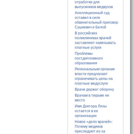
отработки для
выпускников медвузов
Апелляционный суд
оставил в силе
обвинительный приговор
Сушкевич и Белой
В российских
поликлиниках врачей
заставляют навязывать
платные услуги
Проблемы
постдипломного
образования
Региональным органам
власти предлагают
ограничивать цены на
платные медуслуги
Врачи держат оборону
Врачам в тюрьме не
место
Имя Доктора Лизы
остается в ее
организации
Новое «дело врачей»:
Почему медиков
преследуют из-за