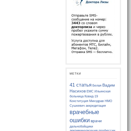
МЕТКИ
41 статья
Вадим
Белая
Насихов
ЕМС
Ильинская
больница
Ковид-19
Конституция
Минздрав
НМО
Сушкевич
аккредитация
врачебные
ошибки
врачи
дальнобойщики
декриминализация профессии