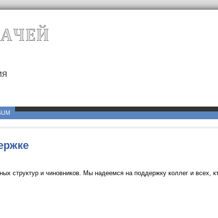
ия
g
SUM
ержке
ых структур и чиновников. Мы надеемся на поддержку коллег и всех, к