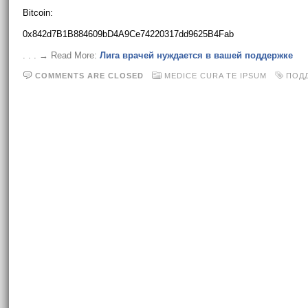
Bitcoin:
0x842d7B1B884609bD4A9Ce74220317dd9625B4Fab
. . . → Read More:
Лига врачей нуждается в вашей поддержке
COMMENTS ARE CLOSED
MEDICE CURA TE IPSUM
ПОД