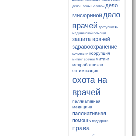
дело
дело Елены Беловой
дело
Мисюриной
врачей
доступность
медицинской помощи
защита врачей
здравоохранение
коррупция
концессии
митинг
митинг врачей
медработников
оптимизация
охота на
врачей
паллиативная
медицина
паллиативная
помощь
поддержка
права