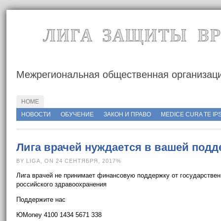
Межрегиональная общественная организац
HOME
http://rusmedserver.com/wp-content/uploads/2015/05/росмедсервер.jp
НОВОСТИ
ОБУЧЕНИЕ
ЗАКОН И ПРАВО
MEDICE CURA TE IP
Лига врачей нуждается в вашей подд
BY LIGA, ON 24 СЕНТЯБРЯ, 2017%
Лига врачей не принимает финансовую поддержку от государственн
российского здравоохранения
Поддержите нас
ЮMoney 4100 1434 5671 338