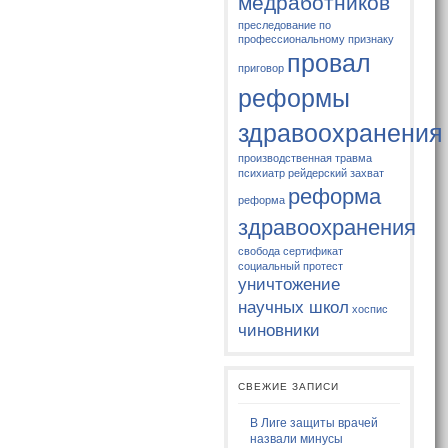
медработников
преследование по
профессиональному признаку
провал
приговор
реформы
здравоохранения
производственная травма
психиатр
рейдерский захват
реформа
реформа
здравоохранения
свобода
сертификат
социальный протест
уничтожение
научных школ
хоспис
чиновники
СВЕЖИЕ ЗАПИСИ
В Лиге защиты врачей
назвали минусы