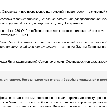
т. Опрашивали про превышение полномочий, проще говоря – закупочной 
 масками и антисептиками, чтобы не допустить распространение ков
дцати рублей до ста
», – поделился Эдуард Гаптракипов
о по ч.1 ст. 286 УК РФ («Превышение должностных полномочий при осущ
 отстранили 13 мая.
ближайшие дни, может стать прецедентом новой кампании по пресле
иях во время эпидемии коронавируса
», – заключил Эдуард Гаптракипов.
глава Лиги защиты врачей Семен Гальперин. Случившееся он охарактери
оиск виновного. Народ недоволен итогами борьбы с эпидемией и п
на, и по завышенным, естественно, ценам – требовали сверху срочно з
олжен быть ответственен за бесполезно потраченные огромные деньги из 
ботавшие на панике вокруг эпидемии. Вину опять возложат на рядовых ис