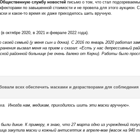
Общественную службу новостей
письмо о том, что стал подозреваем
фекторами по завышенной стоимости и не провела для этого аукцион. С
аски и какое-то время их даже приходилось шить вручную.
в октябре 2020, в 2021 и феврале 2022 года).
 своей семьей (у меня сын и дочка). С 2016 по январь 2020 работал з
нения вызвал меня на прием и сказал: «Есть у нас депрессивный райо
нской районной больнице (не очень далеко от Керчи). Работы было про
бовали всех обеспечить масками и дезрастворами для соблюдения
риха. Иногда нам, медикам, приходилось шить эти маски вручную
».
, были дикие. К примеру, я знаю, что 27 марта одно из учреждений по
ьница закупила маски и кожный антисептик в апреле-мае (масок на 940 