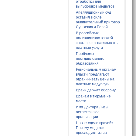
отработки для
выпускников медвузов
Апелляционный суд
оставил в силе
обвинительный приговор
Сушкевич и Белой
В российских
поликлиниках врачей
заставляют навязывать
платные услуги
Проблемы
постдипломного
образования
Региональным органам
власти предлагают
ограничивать цены на
платные медуслуги
Врачи держат оборону
Врачам в тюрьме не
место
Имя Доктора Лизы
остается в ее
организации
Новое «дело врачей»:
Почему медиков
преследуют из-за