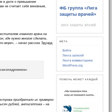
ым в деле о превышении
ам не считает себя виновным,
ФБ группа «Лига
защиты врачей»
аместителем главного врача на
н, где нужно многое сделать.
МЕТА
сто море
», – начал рассказ Эдуард
Войти
Лента записей
Лента комментариев
WordPress.org
 санэпидрежима»
ПОМОЧЬ МОЖЕТ КАЖДЫЙ
луострова приобретало их примерно
тысяч рублей, антисептика – на