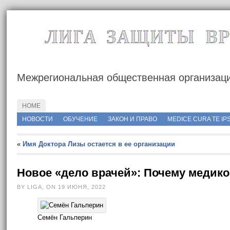
Межрегиональная общественная организац
HOME
http://rusmedserver.com/wp-content/uploads/2015/05/росмедсервер.jp
НОВОСТИ
ОБУЧЕНИЕ
ЗАКОН И ПРАВО
MEDICE CURA TE IP
«
Имя Доктора Лизы остается в ее организации
Новое «дело врачей»: Почему медико
BY LIGA, ON 19 ИЮНЯ, 2022
Семён Гальперин