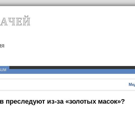
ия
g
SUM
Ме
в преследуют из-за «золотых масок»?