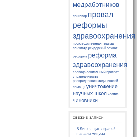
медработников
провал
приговор
реформы
здравоохранения
производственная травма
психиатр
рейдерский захват
реформа
реформа
здравоохранения
свобода
социальный протест
справедливость
распределения медицинской
уничтожение
помощи
научных школ
хоспис
чиновники
СВЕЖИЕ ЗАПИСИ
В Лиге защиты врачей
назвали минусы