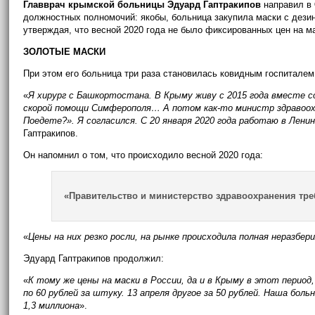
Главврач крымской больницы Эдуард Гаптракипов
направил в
должностных полномочий: якобы, больница закупила маски с дезин
утверждая, что весной 2020 года не было фиксированных цен на м
ЗОЛОТЫЕ МАСКИ
При этом его больница три раза становилась ковидным госпиталем (
«
Я хирург с Башкортостана. В Крыму живу с 2015 года вместе со
скорой помощи Симферополя… А потом как-то министр здравоохра
Поедете?». Я согласился. С 20 января 2020 года работаю в Лени
Гаптракипов.
Он напомнил о том, что происходило весной 2020 года:
«Правительство и министерство здравоохранения тре
«
Цены на них резко росли, на рынке происходила полная неразбе
Эдуард Гаптракипов продолжил:
«
К тому же цены на маски в России, да и в Крыму в этот период
по 60 рублей за штуку. 13 апреля другое за 50 рублей. Наша бол
1,3 миллиона
».