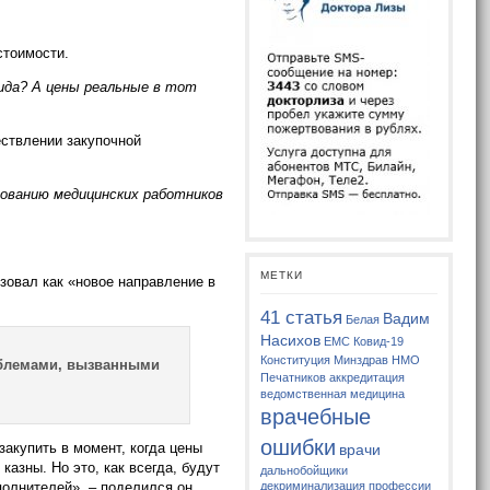
стоимости.
ида? А цены реальные в тот
ествлении закупочной
дованию медицинских работников
МЕТКИ
зовал как «новое направление в
41 статья
Вадим
Белая
Насихов
ЕМС
Ковид-19
Конституция
Минздрав
НМО
роблемами, вызванными
Печатников
аккредитация
ведомственная медицина
врачебные
ошибки
акупить в момент, когда цены
врачи
казны. Но это, как всегда, будут
дальнобойщики
полнителей», – поделился он.
декриминализация профессии