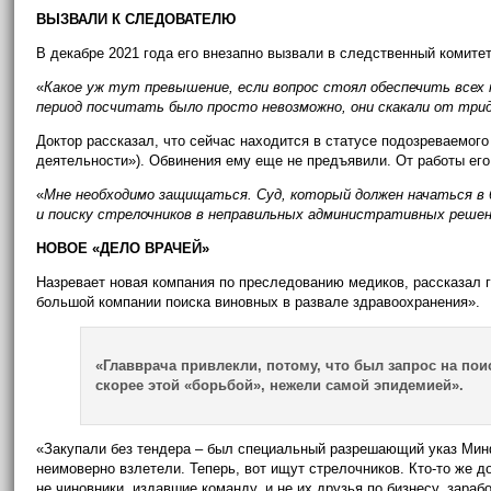
ВЫЗВАЛИ К СЛЕДОВАТЕЛЮ
В декабре 2021 года его внезапно вызвали в следственный комите
«
Какое уж тут превышение, если вопрос стоял обеспечить всех
период посчитать было просто невозможно, они скакали от три
Доктор рассказал, что сейчас находится в статусе подозреваемог
деятельности»). Обвинения ему еще не предъявили. От работы его
«
Мне необходимо защищаться. Суд, который должен начаться в 
и поиску стрелочников в неправильных административных решен
НОВОЕ «ДЕЛО ВРАЧЕЙ»
Назревает новая компания по преследованию медиков, рассказал 
большой компании поиска виновных в развале здравоохранения».
«Главврача привлекли, потому, что был запрос на п
скорее этой «борьбой», нежели самой эпидемией».
«Закупали без тендера – был специальный разрешающий указ Минфи
неимоверно взлетели. Теперь, вот ищут стрелочников. Кто-то же д
не чиновники, издавшие команду, и не их друзья по бизнесу, зара