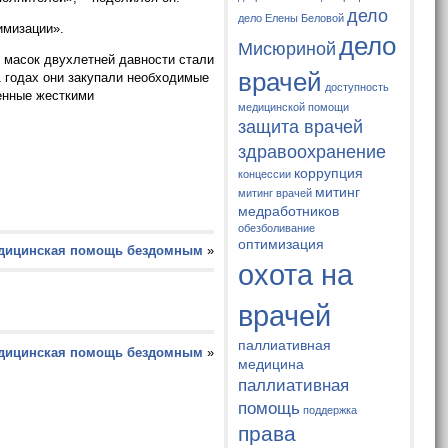
дело
дело Елены Беловой
имизации».
дело
Мисюриной
к масок двухлетней давности стали
врачей
1 годах они закупали необходимые
доступность
ленные жесткими
медицинской помощи
защита врачей
здравоохранение
коррупция
концессии
митинг
митинг врачей
медработников
обезболивание
оптимизация
дицинская помощь бездомным
»
охота на
врачей
паллиативная
дицинская помощь бездомным
»
медицина
паллиативная
помощь
поддержка
права