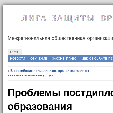
Межрегиональная общественная организац
HOME
http://rusmedserver.com/wp-content/uploads/2015/05/росмедсервер.jp
НОВОСТИ
ОБУЧЕНИЕ
ЗАКОН И ПРАВО
MEDICE CURA TE IP
«
В российских поликлиниках врачей заставляют
навязывать платные услуги
Проблемы постдипл
образования