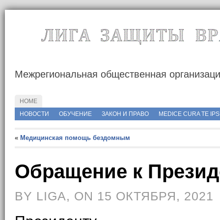
Межрегиональная общественная организац
HOME
http://rusmedserver.com/wp-content/uploads/2015/05/росмедсервер.jp
НОВОСТИ
ОБУЧЕНИЕ
ЗАКОН И ПРАВО
MEDICE CURA TE IP
«
Медицинская помощь бездомным
Обращение к Презид
BY LIGA, ON 15 ОКТЯБРЯ, 2021